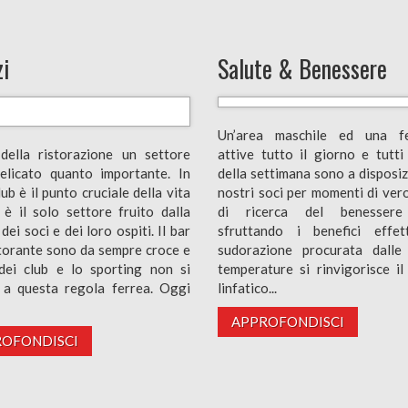
zi
Salute & Benessere
Un’area maschile ed una fe
della ristorazione un settore
attive tutto il giorno e tutti 
elicato quanto importante. In
della settimana sono a disposiz
club è il punto cruciale della vita
nostri soci per momenti di vero
; è il solo settore fruito dalla
di ricerca del benessere 
 dei soci e dei loro ospiti. Il bar
sfruttando i benefici effet
istorante sono da sempre croce e
sudorazione procurata dalle
 dei club e lo sporting non si
temperature si rinvigorisce il
 a questa regola ferrea. Oggi
linfatico...
APPROFONDISCI
OFONDISCI