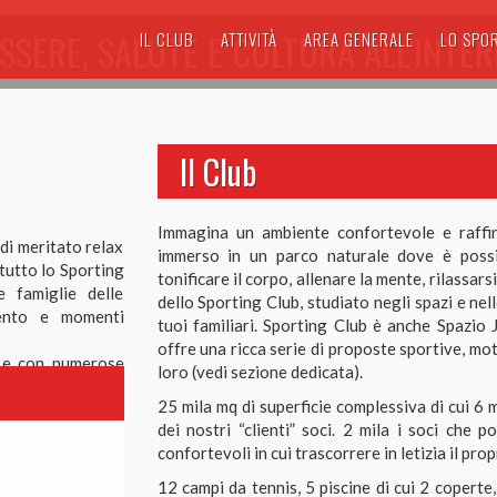
SSERE, SALUTE E CULTURA ALL'INTE
IL CLUB
ATTIVITÀ
AREA GENERALE
LO SPO
Il Club
Immagina un ambiente confortevole e raffi
 di meritato relax
immerso in un parco naturale dove è possi
 tutto lo Sporting
tonificare il corpo, allenare la mente, rilassar
 famiglie delle
dello Sporting Club, studiato negli spazi e nel
mento e momenti
tuoi familiari. Sporting Club è anche Spazio 
offre una ricca serie di proposte sportive, mo
 e con numerose
loro (vedi sezione dedicata).
vostra esperienza
25 mila mq di superficie complessiva di cui 6 
dei nostri “clienti” soci. 2 mila i soci che 
aranno pronti ad
confortevoli in cui trascorrere in letizia il pro
12 campi da tennis, 5 piscine di cui 2 coperte,
a sportiva. Buone