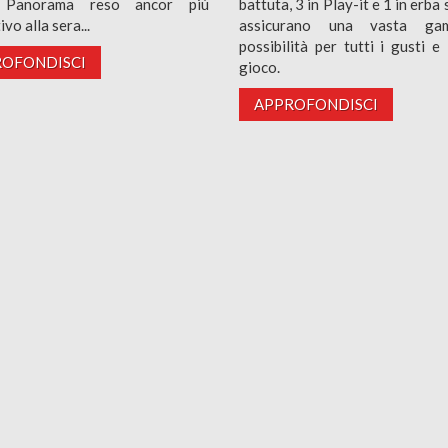
. Panorama reso ancor più
battuta, 3 in Play-it e 1 in erba 
vo alla sera...
assicurano una vasta ga
possibilità per tutti i gusti e l
OFONDISCI
gioco.
APPROFONDISCI