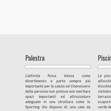
Palestra
Pisci
L’attività fisica intesa come
Le pis
divertimento e parte sempre più
all’occ
importante per la salute ed il benessere
d’occhi
della persona non poteva non meritare
visitat
spazi importanti ed attrezzature
terrazz
adeguate in una struttura come lo
scopert
Sporting che dispone di: una sala da
verde de