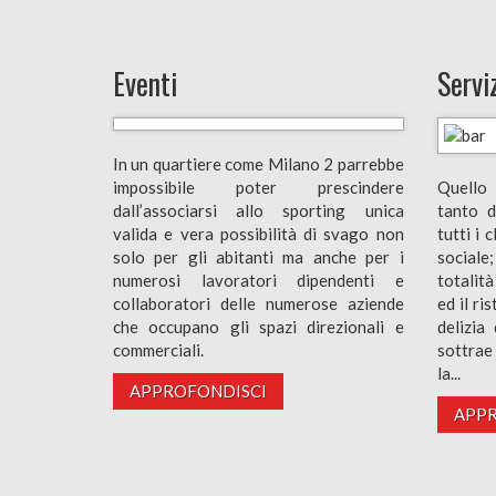
Eventi
Servi
In un quartiere come Milano 2 parrebbe
impossibile poter prescindere
Quello 
dall’associarsi allo sporting unica
tanto d
valida e vera possibilità di svago non
tutti i 
solo per gli abitanti ma anche per i
sociale
numerosi lavoratori dipendenti e
totalità
collaboratori delle numerose aziende
ed il r
che occupano gli spazi direzionali e
delizia
commerciali.
sottrae
la...
APPROFONDISCI
APPR