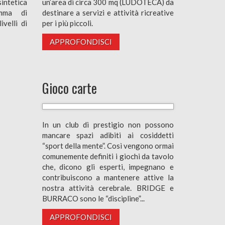
sintetica
un’area di circa 300 mq (LUDOTECA) da
mma di
destinare a servizi e attività ricreative
ivelli di
per i più piccoli.
APPROFONDISCI
Gioco carte
In un club di prestigio non possono
mancare spazi adibiti ai cosiddetti
“sport della mente”. Così vengono ormai
comunemente definiti i giochi da tavolo
che, dicono gli esperti, impegnano e
contribuiscono a mantenere attive la
nostra attività cerebrale. BRIDGE e
BURRACO sono le “discipline”...
APPROFONDISCI