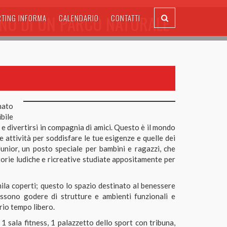
RNO DI UN PARCO NATURALE
RTING INFORMA
CALENDARIO
CONTATTI
nato
bile
si e divertirsi in compagnia di amici. Questo è il mondo
le attività per soddisfare le tue esigenze e quelle dei
Junior, un posto speciale per bambini e ragazzi, che
torie ludiche e ricreative studiate appositamente per
mila coperti; questo lo spazio destinato al benessere
possono godere di strutture e ambienti funzionali e
prio tempo libero.
 1 sala fitness, 1 palazzetto dello sport con tribuna,