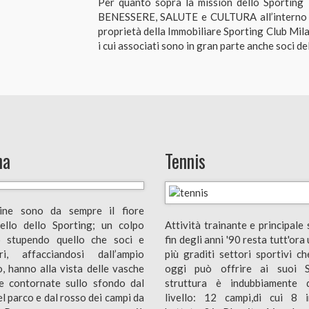
Per quanto sopra la mission dello Sporting
BENESSERE, SALUTE e CULTURA all’interno di
proprietà della Immobiliare Sporting Club Mila
i cui associati sono in gran parte anche soci de
na
Tennis
cine sono da sempre il fiore
hiello dello Sporting; un colpo
Attività trainante e principale 
o stupendo quello che soci e
fin degli anni '90 resta tutt'ora 
ori, affacciandosi dall’ampio
più graditi settori sportivi ch
o, hanno alla vista delle vasche
oggi può offrire ai suoi S
e contornate sullo sfondo dal
struttura è indubbiamente 
l parco e dal rosso dei campi da
livello: 12 campi,di cui 8 