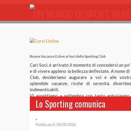
UN MONDO DI SPORT, BENE
Buone Vacanze Estive ai Soci dello Sporting Club
Cari Soci, è arrivato il momento di concedersi un po'
e di vivere appieno la bellezza dell'estate. A nome di
Club, desideriamo augurare a voi e alle vostre
splendide vacanze, ricche di serenità, diverti
indimenticabili.
Vi aspettiamo a settembre con tanto entusiasmo
Lo Sporting comunica
novità pensate per rendere ancora più piacevole la 
nel nostro Club.
Nuove attività, eventi e occasioni di incontro s
.
accogliervi.
Pubblicato il: 04/08/2026
Grazie per essere parte della nostra grande famigli