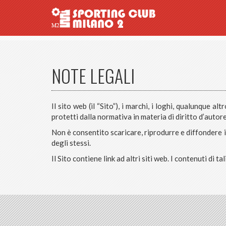
NOTE LEGALI
Il sito web (il “Sito”), i marchi, i loghi, qualunque 
protetti dalla normativa in materia di diritto d’autore
Non è consentito scaricare, riprodurre e diffondere i
degli stessi.
Il Sito contiene link ad altri siti web. I contenuti di 