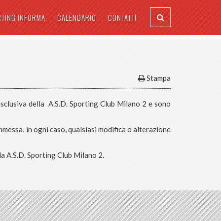
RTING INFORMA
CALENDARIO
CONTATTI
Stampa
tà esclusiva della A.S.D. Sporting Club Milano 2 e sono
mmessa, in ogni caso, qualsiasi modifica o alterazione
ella A.S.D. Sporting Club Milano 2.