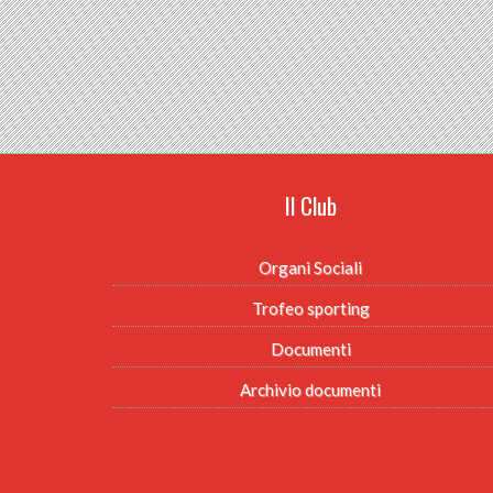
Il Club
Organi Sociali
Trofeo sporting
Documenti
Archivio documenti