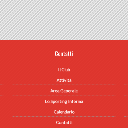
Contatti
Il Club
Attività
Area Generale
Lo Sporting Informa
Calendario
Contatti