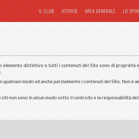
IL CLUB
ATTIVITÀ
AREA GENERALE
LO SPO
altro elemento distintivo e tutti i contenuti del Sito sono di proprie
.
n qualsiasi modo ed anche parzialmente i contenuti del Sito. Non è a
tali siti non sono in alcun modo sotto il controllo e la responsabilità d