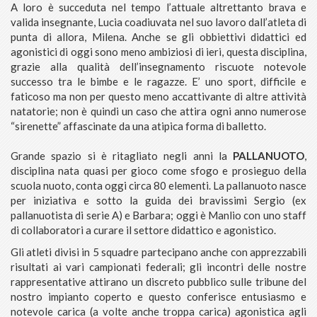
A loro è succeduta nel tempo l’attuale altrettanto brava e
valida insegnante, Lucia coadiuvata nel suo lavoro dall’atleta di
punta di allora, Milena. Anche se gli obbiettivi didattici ed
agonistici di oggi sono meno ambiziosi di ieri, questa disciplina,
grazie alla qualità dell’insegnamento riscuote notevole
successo tra le bimbe e le ragazze. E’ uno sport, difficile e
faticoso ma non per questo meno accattivante di altre attività
natatorie; non è quindi un caso che attira ogni anno numerose
“sirenette” affascinate da una atipica forma di balletto.
Grande spazio si è ritagliato negli anni la
PALLANUOTO
,
disciplina nata quasi per gioco come sfogo e prosieguo della
scuola nuoto, conta oggi circa 80 elementi. La pallanuoto nasce
per iniziativa e sotto la guida dei bravissimi Sergio (ex
pallanuotista di serie A) e Barbara; oggi è Manlio con uno staff
di collaboratori a curare il settore didattico e agonistico.
Gli atleti divisi in 5 squadre partecipano anche con apprezzabili
risultati ai vari campionati federali; gli incontri delle nostre
rappresentative attirano un discreto pubblico sulle tribune del
nostro impianto coperto e questo conferisce entusiasmo e
notevole carica (a volte anche troppa carica) agonistica agli