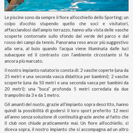
Le piscine sono da sempre il fiore all’occhiello dello Sporting; un
colpo d’occhio stupendo quello che soci e visitatori,
affacciandosi dall’ampio terrazzo, hanno alla vista delle vasche
scoperte contornate sullo sfondo dal verde del parco e dal
rosso dei campi da tennis. Panorama reso ancor più suggestivo
alla sera, al buio quando l’acqua viene illuminata dalle luci
subacquee ed il contrasto con l’ambiente circostante si fa
ancora più marcato.
Il nostro impianto natatorio consta di: 2 vasche coperte (una da
25 metri e una seconda vasca didattica per bambini); 2 vasche
scoperte (una da 50 metri e una seconda vasca per bambini da
20 metri); una “buca” profonda 5 metri corredata da due
trampolini da 3 e da 1 metro.
Gli amanti del nuoto, grazie all’impianto sopra descritto, hanno
quindi la possibilità di godersi il loro sport preferito 12 mesi
all’anno senza soluzione di continuità grazie anche al fatto che
il club non chiude praticamente mai. Un fiore all’occhiello, si
diceva sopra, il nostro impianto che si accompagna ad un altro