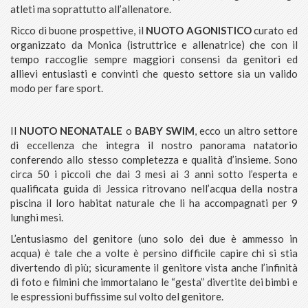
atleti ma soprattutto all’allenatore.
Ricco di buone prospettive, il
NUOTO
AGONISTICO
curato ed
organizzato da Monica (istruttrice e allenatrice) che con il
tempo raccoglie sempre maggiori consensi da genitori ed
allievi entusiasti e convinti che questo settore sia un valido
modo per fare sport.
Il
NUOTO NEONATALE
o
BABY SWIM
, ecco un altro settore
di eccellenza che integra il nostro panorama natatorio
conferendo allo stesso completezza e qualità d’insieme. Sono
circa 50 i piccoli che dai 3 mesi ai 3 anni sotto l’esperta e
qualificata guida di Jessica ritrovano nell’acqua della nostra
piscina il loro habitat naturale che li ha accompagnati per 9
lunghi mesi.
L’entusiasmo del genitore (uno solo dei due è ammesso in
acqua) è tale che a volte è persino difficile capire chi si stia
divertendo di più; sicuramente il genitore vista anche l’infinità
di foto e filmini che immortalano le “gesta” divertite dei bimbi e
le espressioni buffissime sul volto del genitore.