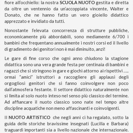
fiore all’occhiello: la nostra
SCUOLA NUOTO
gestita e diretta
da oltre un ventennio da un’accoppiata vincente, Walter e
Donato, che ne hanno fatto un vero gioiello didattico
apprezzato e invidiato da tutti.
Nonostante l’elevata concorrenza di strutture pubbliche,
economicamente più abbordabili, sono mediamente 6/700 i
bambini che frequentano annualmente i nostri corsi ed il livello
di gradimento dei genitori non è mai diminuito, anzi!
Le gare di fine corso che ogni anno chiudono la stagione
didattica sono una vera grande festa per centinaia di bambini e
ragazzi che si stringono in gare e giochi attorno ai rispettivi …..
ormai “amici” istruttori a raccogliere gli applausi degli
orgogliosi genitori che si fanno coinvolgere non poco
dall’atmosfera festante. Il settore didattico naturalmente non
si limita al solo nuoto inteso nel senso più classico del termine.
Ad affiancare il nuoto classico sono nate nel tempo altre
discipline acquatiche non meno affascinanti e coinvolgenti.
Il
NUOTO ARTISTICO
che negli anni ci ha regalato, sotto la
guida delle storiche bravissime insegnati (Lucilla e Barbara)
traguardi importanti sia a livello nazionale che internazionale.