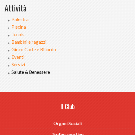
Attività
Palestra
Piscina
Tennis
Bambini e ragazzi
Gioco Carte e Biliardo
Eventi
Servizi
Salute & Benessere
Il Club
Organi Sociali
Trofeo sporting