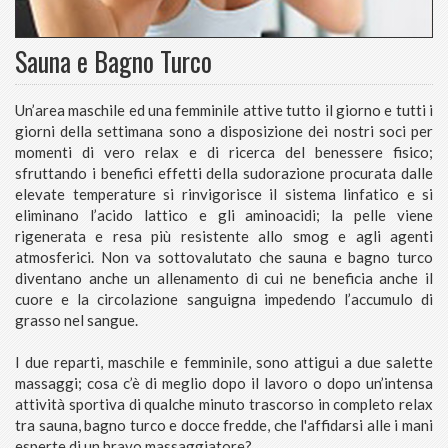
Sauna e Bagno Turco
Un’area maschile ed una femminile attive tutto il giorno e tutti i
giorni della settimana sono a disposizione dei nostri soci per
momenti di vero relax e di ricerca del benessere fisico;
sfruttando i benefici effetti della sudorazione procurata dalle
elevate temperature si rinvigorisce il sistema linfatico e si
eliminano l’acido lattico e gli aminoacidi; la pelle viene
rigenerata e resa più resistente allo smog e agli agenti
atmosferici. Non va sottovalutato che sauna e bagno turco
diventano anche un allenamento di cui ne beneficia anche il
cuore e la circolazione sanguigna impedendo l’accumulo di
grasso nel sangue.
I due reparti, maschile e femminile, sono attigui a due salette
massaggi; cosa c’è di meglio dopo il lavoro o dopo un’intensa
attività sportiva di qualche minuto trascorso in completo relax
tra sauna, bagno turco e docce fredde, che l'affidarsi alle i mani
esperte di un bravo massaggiatore?