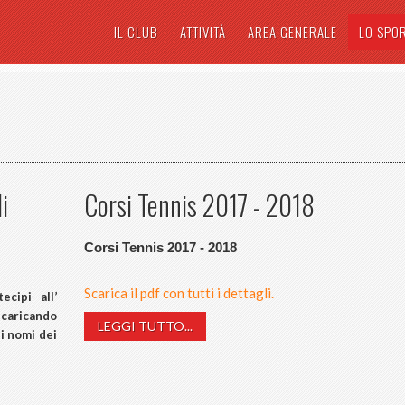
IL CLUB
ATTIVITÀ
AREA GENERALE
LO SPO
i
Corsi Tennis 2017 - 2018
Corsi Tennis 2017 - 2018
Scarica il pdf con tutti i dettagli.
cipi all’
scaricando
LEGGI TUTTO...
i nomi dei