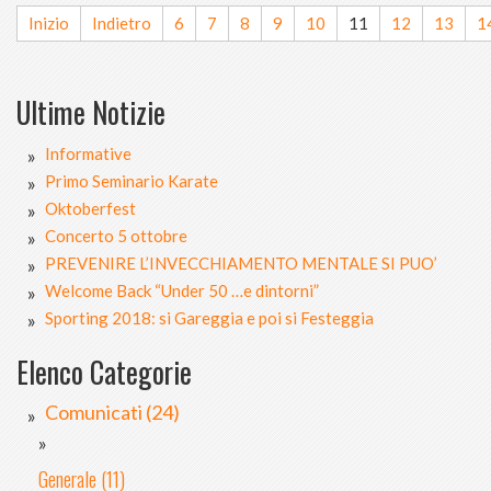
Inizio
Indietro
6
7
8
9
10
11
12
13
1
Ultime Notizie
Informative
Primo Seminario Karate
Oktoberfest
Concerto 5 ottobre
PREVENIRE L’INVECCHIAMENTO MENTALE SI PUO’
Welcome Back “Under 50 …e dintorni”
Sporting 2018: si Gareggia e poi si Festeggia
Elenco Categorie
Comunicati (24)
Generale (11)